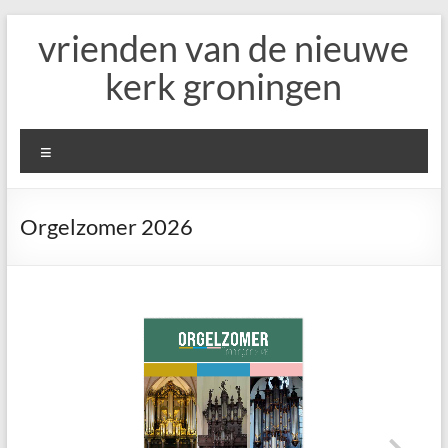
Ga
vrienden van de nieuwe
naar
de
kerk groningen
inhoud
Menu
Orgelzomer 2026