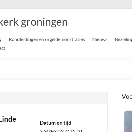
kerk groningen
g
Rondleidingen en orgeldemonstraties
Nieuws
Bezielin
act
Voo
Linde
Datum en tijd
27-04-2024 @ 15:00